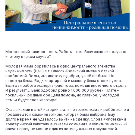
Материнский капитал - есть. Работы - нет. Возможно ли получить
ипотеку в таком случае?
Молодая мама обратилась в офис Центрального агентства
недвижимости (ЦАН) в г. Спасск-Рязанский именно с такой
проблемой. Веры, что ипотеку одобрят, у неё не было. Но
надежда была. Ведь квартира ей и малышу была очень нужна.
Большая работа эксперта-риелтора, помощь ипотечного отдела.
И результат… Банк одобрил ровно 1,000,000 рублей. Платеж
посильный, родные обещали помочь, но главное, у молодой
семьи будет своя квартира!
Счастливыми в этой истории стали не только мама и ребёнок, но и
продавец той самой квартиры, которая была выбрана. Ему
долгое время не удавалось выйти на сделку. Слова «Ипотека» и
«Материнский капитал» вызывали сомнения, а купить за наличный
расчет сразу не мог ни один из потенциальных покупателей.