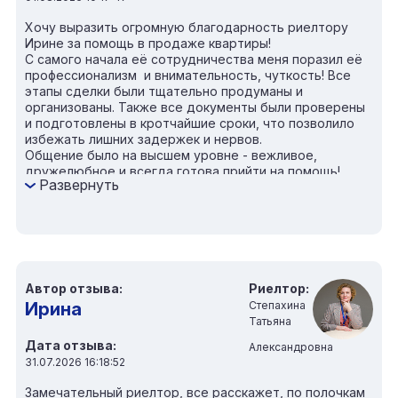
Хочу выразить огромную благодарность риелтору
Ирине за помощь в продаже квартиры!
С самого начала её сотрудничества меня поразил её
профессионализм и внимательность, чуткость! Все
этапы сделки были тщательно продуманы и
организованы. Также все документы были проверены
и подготовлены в кротчайшие сроки, что позволило
избежать лишних задержек и нервов.
Общение было на высшем уровне - вежливое,
дружелюбное и всегда готова прийти на помощь!
Развернуть
Рекомендуем риелтора Ирину ВСЕМ, КТО ИЩЕТ
НАДЁЖНОГО И КОМПЕТЕНТНОГО СПЕЦИАЛИСТА НА
РЫНКЕ НЕДВИЖИМОСТИ!!!!
Автор отзыва:
Риелтор:
Ирина
Степахина
Татьяна
Дата отзыва:
Александровна
31.07.2026 16:18:52
Замечательный риелтор, все расскажет, по полочкам