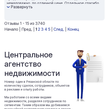
немаловажно, по отличной цене. Отдельное спасибо
Развернуть
за надёжную юридическую поддержку, тактичность,
постоянную связь и поддержку на всех этапах сделки.
Очень рад, что обратился именно к данному
специалисту. Обязательно буду рекомендовать
Отзывы 1 - 15 из 3740
Анастасию всем своим друзьям и знакомым. Это
Начало | Пред. |
1
2
3
4
5
|
След.
|
Конец
прекрасный, обаятельный специалист и настоящий
профессионал своего дела!
Центральное
агентство
недвижимости
Номер один в Рязанской области по
количеству сделок, сотрудников, объектов
в рекламе и опыту работы.
Мы работаем со всеми видами
недвижимости, разделяя сотрудников по
сегментам. Таким образом мы добиваемся
высочайшей экспертности каждого в своем