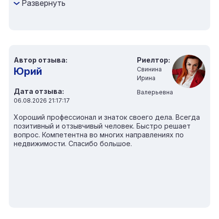
Развернуть
объяснял, где могут быть «подводные камни».
Выручало то, что Арутюн всегда был на
связи — отвечал быстро и терпеливо даже на самые
простые вопросы. Хочется отметить, что в контакте
было легко и просто!
Автор отзыва:
Риелтор:
В итоге, мы нашли подходящий вариант, а сама сделка
Юрий
Свинина
прошла гладко. Большое спасибо за помощь!
Ирина
Дата отзыва:
Валерьевна
06.08.2026 21:17:17
Хороший профессионал и знаток своего дела. Всегда
позитивный и отзывчивый человек. Быстро решает
вопрос. Компетентна во многих направлениях по
недвижимости. Спасибо большое.