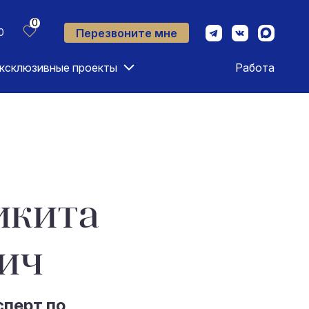
0
Перезвоните мне
0
ксклюзивные проекты
Работа
икита
ич
сперт по