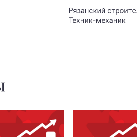
Рязанский строит
Техник-механик
ы