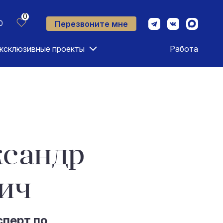
0
Перезвоните мне
0
ксклюзивные проекты
Работа
ксандр
ич
сперт по