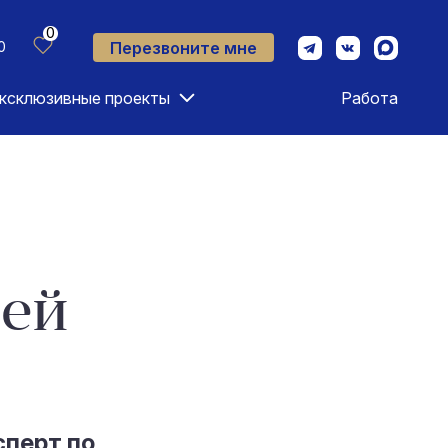
0
Перезвоните мне
0
ксклюзивные проекты
Работа
сей
сперт по