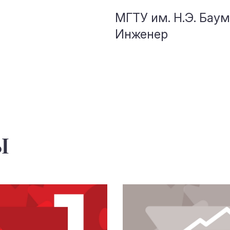
МГТУ им. Н.Э. Бау
Инженер
ы