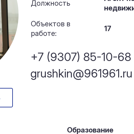
Должность
недвиж
Объектов в
17
работе:
+7 (9307) 85-10-68
grushkin@961961.ru
в
Образование