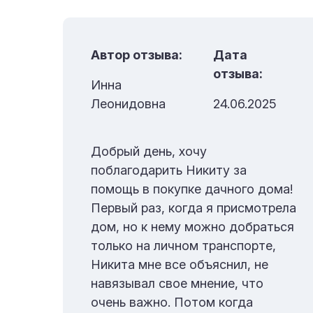
Автор отзыва:
Дата
отзыва:
Инна
6
Леонидовна
24.06.2025
 в
Добрый день, хочу
поблагодарить Никиту за
з
помощь в покупке дачного дома!
нам
Первый раз, когда я присмотрела
л
дом, но к нему можно добраться
только на личном транспорте,
Никита мне все объяснил, не
навязывал свое мнение, что
нас
очень важно. Потом когда