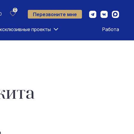
0
Перезвоните мне
0
ксклюзивные проекты
Работа
кита
о