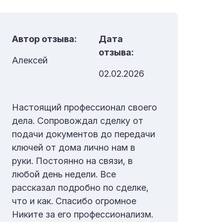
Автор отзыва:
Дата
Ав
отзыва:
Алексей
Ок
02.02.2026
Настоящий профессионал своего
Хо
дела. Сопровождал сделку от
бл
подачи документов до передачи
Гр
ключей от дома лично нам в
бл
руки. Постоянно на связи, в
пр
любой день недели. Все
пер
рассказал подробно по сделке,
фи
что и как. Спасибо огромное
про
Никите за его профессионализм.
лиш