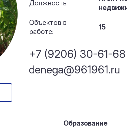
Должность
недвиж
Объектов в
15
работе:
+7 (9206) 30-61-68
denega@961961.ru
в
Образование