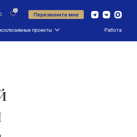
0
Перезвоните мне
0
ксклюзивные проекты
Работа
й
ч
о