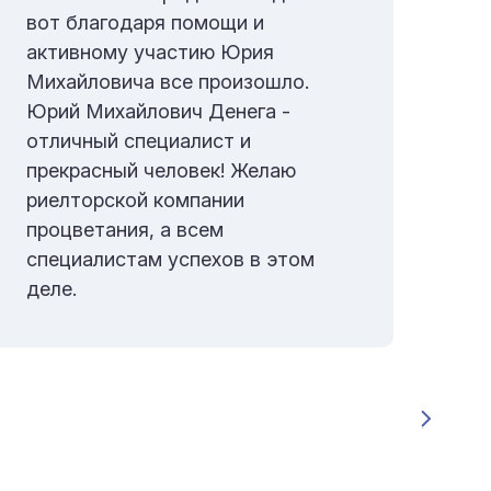
вот благодаря помощи и
Юр
активному участию Юрия
пр
Михайловича все произошло.
рие
Юрий Михайлович Денега -
пар
отличный специалист и
ко
прекрасный человек! Желаю
ме
риелторской компании
ас
процветания, а всем
Ми
специалистам успехов в этом
де
деле.
по
фи
был
чт
пре
ито
со