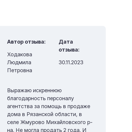
Автор отзыва:
Дата
Ав
отзыва:
Ходакова
Ма
Людмила
30.11.2023
Петровна
Хо
Выражаю искреннюю
бл
благодарность персоналу
Мих
агентства за помощь в продаже
пр
дома в Рязанской области, в
де
селе Жмурово Михайловского р-
наш
на. Не могла продать 2 года. И
иде