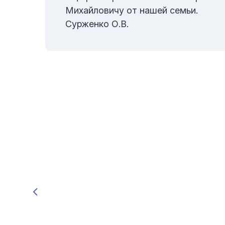
ами
Михайловичу от нашей семьи.
Сурженко О.В.
на
нем
,
тво