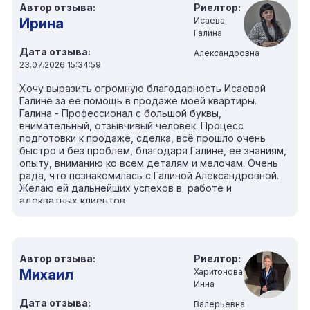
связи и полностью погружен в свою работу.
Автор отзыва:
Риелтор:
Спасибо вам за профессионализм, терпение,
Ирина
Исаева
ответственность и искреннее желание помочь.
Галина
Однозначно рекомендую Валерия всем, кто ищет
Дата отзыва:
надежного и грамотного специалиста по
Александровна
недвижимости!
23.07.2026 15:34:59
Хочу выразить огромную благодарность Исаевой
Галине за ее помощь в продаже моей квартиры.
Галина - Профессионал с большой буквы,
внимательный, отзывчивый человек. Процесс
подготовки к продаже, сделка, всё прошло очень
быстро и без проблем, благодаря Галине, её знаниям,
опыту, вниманию ко всем деталям и мелочам. Очень
рада, что познакомилась с Галиной Александровной.
Желаю ей дальнейших успехов в работе и
адекватных клиентов.
Автор отзыва:
Риелтор:
Михаил
Харитонова
Инна
Дата отзыва:
Валерьевна