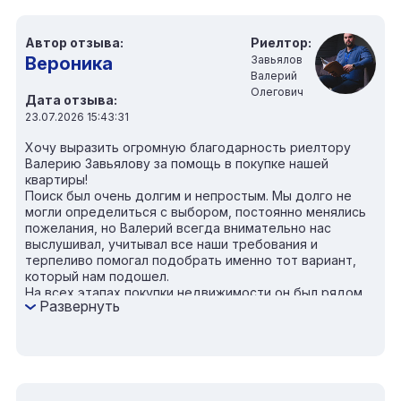
Автор отзыва:
Риелтор:
Вероника
Завьялов
Валерий
Олегович
Дата отзыва:
23.07.2026 15:43:31
Хочу выразить огромную благодарность риелтору
Валерию Завьялову за помощь в покупке нашей
квартиры!
Поиск был очень долгим и непростым. Мы долго не
могли определиться с выбором, постоянно менялись
пожелания, но Валерий всегда внимательно нас
выслушивал, учитывал все наши требования и
терпеливо помогал подобрать именно тот вариант,
который нам подошел.
На всех этапах покупки недвижимости он был рядом,
Развернуть
отвечал на любые вопросы, помогал разобраться со
всеми нюансами и сделал процесс максимально
спокойным и понятным. Несмотря на все сложности,
Валерий прекрасно справился со своей работой.
Отдельно хочется отметить его самоотдачу —
человек действительно работает на износ, всегда на