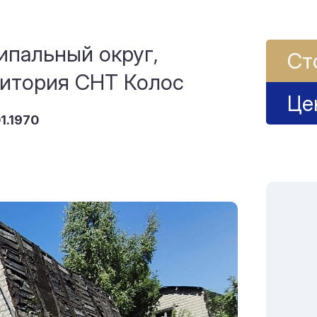
ипальный округ,
Ст
ритория СНТ Колос
Це
01.1970