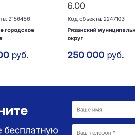
6.00
та: 2156456
Код объекта: 2247103
е городское
Рязанский муниципаль
е
округ
00
руб.
250 000
руб.
ните
е бесплатную