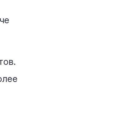
че
тов.
олее