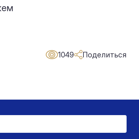
жем
1049
Поделиться