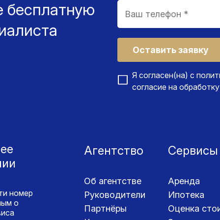
е бесплатную
иалиста
Оставить заявку
Я согласен(на) с
полит
согласие на
обработку
ее
Агентство
Сервисы
нии
Об агентстве
Аренда
ти номер
Руководители
Ипотека
ным о
Партнёры
Оценка сто
виса