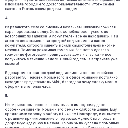
и показала город и его достопримечательности. Итог – семья
называет Рязань своим родным городом.
4.
Из рязанского села со смешным названием Свинушки пожилая
пара переезжала к сыну. Хотелось побыстрее - успеть до
новогодних праздников. А покупателей все не находились. Наш
агент из департамента загородной недвижимости нашел
покупателя, которого клиенты искали самостоятельно многие
месяцы. Помогла рекламная компания. Агентство сделало
грамотные фотографии преимуществ дома и участка – и все
получилось в течение недели. Новый год семья встречала уже
вместе!
В департаменте загородной недвижимости агентства сейчас
работает 50 человек. Кроме того, в офисе компании постоянно
находится представитель МФЦ, благодаря чему сделку можно
оформить в течение часа.
5.
Наши риелторы настолько опытны, что им под силу даже
особенные клиенты. Роман и его семья – слабослышащие. Ему
предложили хорошую работу в Нижнем Новгороде, и он вместе
с родными принял решение о переезде. Нужно было продать
добротную «двушку» в Рязани. Но она была куплена с помощью
маткапитала, и поход по инстанциям вызывал у Романа и его