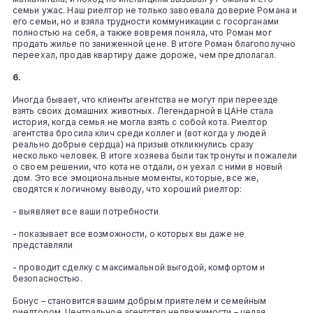
семьи ужас. Наш риелтор не только завоевала доверие Романа и
его семьи, но и взяла трудности коммуникации с госорганами
полностью на себя, а также вовремя поняла, что Роман мог
продать жилье по заниженной цене. В итоге Роман благополучно
переехал, продав квартиру даже дороже, чем предполагал.
6.
Иногда бывает, что клиенты агентства не могут при переезде
взять своих домашних животных. Легендарной в ЦАНе стала
история, когда семья не могла взять с собой кота. Риелтор
агентства бросила клич среди коллег и (вот когда у людей
реально добрые сердца) на призыв откликнулись сразу
несколько человек. В итоге хозяева были так тронуты и пожалели
о своем решении, что кота не отдали, он уехал с ними в новый
дом. Это все эмоциональные моменты, которые, все же,
сводятся к логичному выводу, что хороший риелтор:
- выявляет все ваши потребности
- показывает все возможности, о которых вы даже не
представляли
- проводит сделку с максимальной выгодой, комфортом и
безопасностью.
Бонус – становится вашим добрым приятелем и семейным
риелтором. Центральное агентство недвижимости – целая