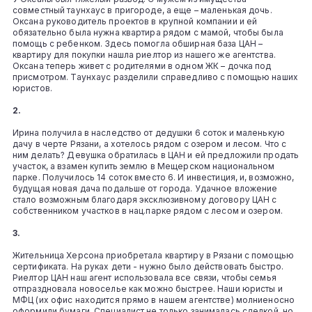
совместный таунхаус в пригороде, а еще – маленькая дочь.
Оксана руководитель проектов в крупной компании и ей
обязательно была нужна квартира рядом с мамой, чтобы была
помощь с ребенком. Здесь помогла обширная база ЦАН –
квартиру для покупки нашла риелтор из нашего же агентства.
Оксана теперь живет с родителями в одном ЖК – дочка под
присмотром. Таунхаус разделили справедливо с помощью наших
юристов.
2.
Ирина получила в наследство от дедушки 6 соток и маленькую
дачу в черте Рязани, а хотелось рядом с озером и лесом. Что с
ним делать? Девушка обратилась в ЦАН и ей предложили продать
участок, а взамен купить землю в Мещерском национальном
парке. Получилось 14 соток вместо 6. И инвестиция, и, возможно,
будущая новая дача подальше от города. Удачное вложение
стало возможным благодаря эксклюзивному договору ЦАН с
собственником участков в нац.парке рядом с лесом и озером.
3.
Жительница Херсона приобретала квартиру в Рязани с помощью
сертификата. На руках дети - нужно было действовать быстро.
Риелтор ЦАН наш агент использовала все связи, чтобы семья
отпраздновала новоселье как можно быстрее. Наши юристы и
МФЦ (их офис находится прямо в нашем агентстве) молниеносно
оформили бумаги. Специалист не только занималась сделкой, но