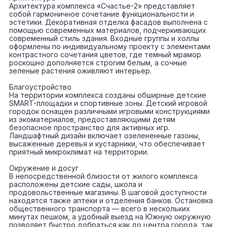
Архитектура комплекса «Счастье-2» представляет
собой гармоничное сочетание функциональности и
эстетики. Декоративная отделка фасадов выполнена с
помощью современных материалов, подчеркивающих
современный стиль здания. Входные группы и холлы
оформлены по индивидуальному проекту с элементами
контрастного сочетания цветов, где темный мрамор
роскошно дополняется строгим белым, а сочные
зеленые растения оживляют интерьер.
Благоустройство
На территории комплекса созданы обширные детские
SMART-площадки и спортивные зоны. Детский игровой
городок оснащен различными игровыми конструкциями
из экоматериалов, предоставляющими детям
безопасное пространство для активных игр.
Ландшафтный дизайн включает озелененные газоны,
высаженные деревья и кустарники, что обеспечивает
приятный микроклимат на территории.
Окружение и досуг
В непосредственной близости от жилого комплекса
расположены детские сады, школа и
продовольственные магазины. В шаговой доступности
находятся также аптеки и отделения банков. Остановка
общественного транспорта — всего в нескольких
минутах пешком, а удобный выезд на Южную окружную
позволяет быстро добраться как до центра города, так