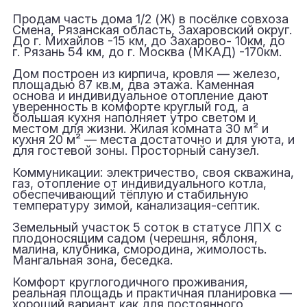
Продам часть дома 1/2 (Ж) в посёлке совхоза
Смена, Рязанская область, Захаровский округ.
До г. Михайлов -15 км, до Захарово- 10км, до
г. Рязань 54 км, до г. Москва (МКАД) -170км.
Дом построен из кирпича, кровля — железо,
площадью 87 кв.м, два этажа. Каменная
основа и индивидуальное отопление дают
уверенность в комфорте круглый год, а
большая кухня наполняет утро светом и
местом для жизни. Жилая комната 30 м² и
кухня 20 м² — места достаточно и для уюта, и
для гостевой зоны. Просторный санузел.
Коммуникации: электричество, своя скважина,
газ, отопление от индивидуального котла,
обеспечивающий тёплую и стабильную
температуру зимой, канализация-септик.
Земельный участок 5 соток в статусе ЛПХ с
плодоносящим садом (черешня, яблоня,
малина, клубника, смородина, жимолость.
Мангальная зона, беседка.
Комфорт круглогодичного проживания,
реальная площадь и практичная планировка —
хороший вариант как для постоянного