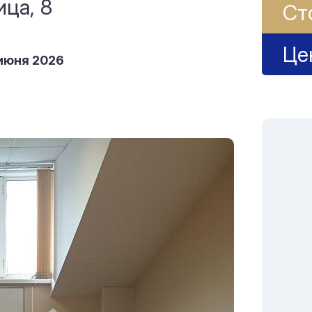
ица, 8
Ст
Це
июня 2026