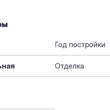
ры
Год постройки
ьная
Отделка