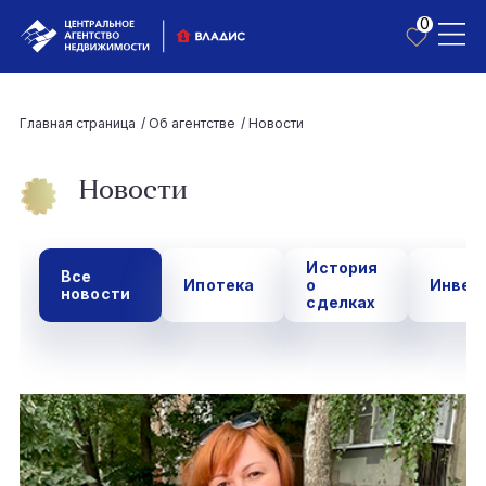
0
Главная страница
/
Об агентстве
/
Новости
Новости
История
Все
Ипотека
о
Инвес
новости
сделках